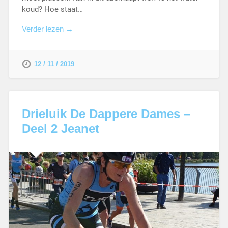
koud? Hoe staat…
Verder lezen →
12 / 11 / 2019
Drieluik De Dappere Dames –
Deel 2 Jeanet