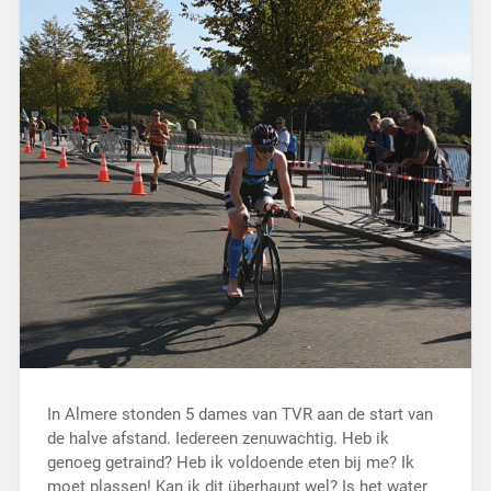
In Almere stonden 5 dames van TVR aan de start van
de halve afstand. Iedereen zenuwachtig. Heb ik
genoeg getraind? Heb ik voldoende eten bij me? Ik
moet plassen! Kan ik dit überhaupt wel? Is het water