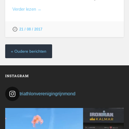
Verder lezen →
21 / 08 / 2017
« Oudere berichten
INSTAGRAM
triathlonverenigingrijnmond