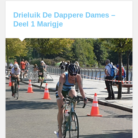
Drieluik De Dappere Dames –
Deel 1 Marigje