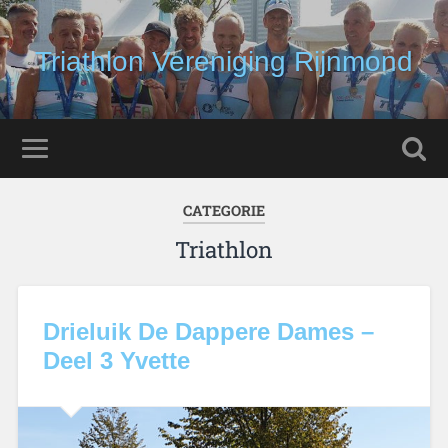
Triathlon Vereniging Rijnmond
CATEGORIE
Triathlon
Drieluik De Dappere Dames –
Deel 3 Yvette